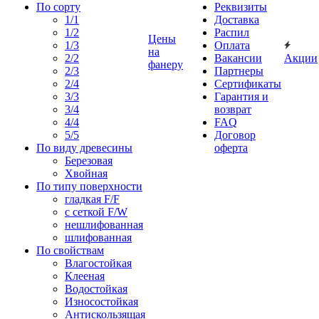
По сорту
Реквизиты
1/1
Доставка
1/2
Распил
Цены
1/3
Оплата
на
2/2
Вакансии
Акции
фанеру
2/3
Партнеры
2/4
Сертификаты
3/3
Гарантия и
3/4
возврат
4/4
FAQ
5/5
Договор
По виду древесины
оферта
Березовая
Хвойная
По типу поверхности
гладкая F/F
с сеткой F/W
нешлифованная
шлифованная
По свойствам
Влагостойкая
Клееная
Водостойкая
Износостойкая
Антискользящая