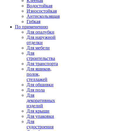
Клееная
Водостойкая
Износостойкая
Антискользящая
Гибкая
По применению
Для опалубки
Для наружной
отделки
Для мебели
Для
строительства
Для транспорта
Для ящиков,
полок,
стеллажей
Для обшивки
Для пола
Для
декоративных
изделий
Для крыши
Для упаковки
Для
судостроения