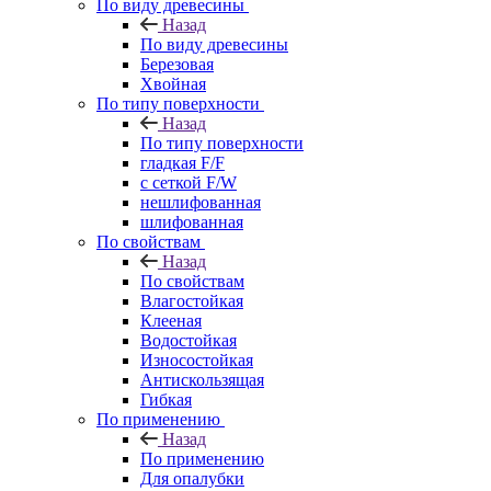
По виду древесины
Назад
По виду древесины
Березовая
Хвойная
По типу поверхности
Назад
По типу поверхности
гладкая F/F
с сеткой F/W
нешлифованная
шлифованная
По свойствам
Назад
По свойствам
Влагостойкая
Клееная
Водостойкая
Износостойкая
Антискользящая
Гибкая
По применению
Назад
По применению
Для опалубки