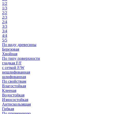
1/2
1/3
2/2
2/3
2/4
3/3
3/4
4/4
5/5
По виду древесины
Березовая
Хвойная
По типу поверхности
гладкая F/F
с сеткой F/W
нешлифованная
шлифованная
По свойствам
Влагостойкая
Клееная
Водостойкая
Износостойкая
Антискользящая
Гибкая
По применению