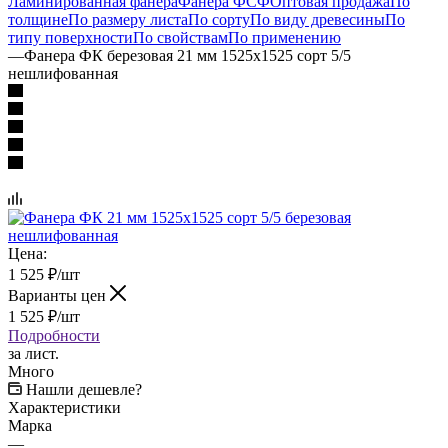
Ламинированная фанера
Фанера ФСФ
Оптовая продажа
По
толщине
По размеру листа
По сорту
По виду древесины
По
типу поверхности
По свойствам
По применению
—
Фанера ФК березовая 21 мм 1525х1525 сорт 5/5
нешлифованная
Цена:
1 525
₽
/шт
Варианты цен
1 525
₽
/шт
Подробности
за лист.
Много
Нашли дешевле?
Характеристики
Марка
—