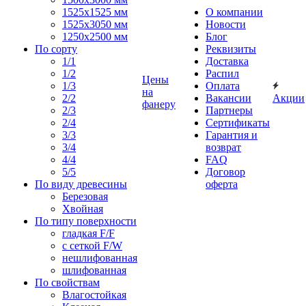
1525x1525 мм
О компании
1525х3050 мм
Новости
1250х2500 мм
Блог
По сорту
Реквизиты
1/1
Доставка
1/2
Распил
Цены
1/3
Оплата
на
2/2
Вакансии
Акции
фанеру
2/3
Партнеры
2/4
Сертификаты
3/3
Гарантия и
3/4
возврат
4/4
FAQ
5/5
Договор
По виду древесины
оферта
Березовая
Хвойная
По типу поверхности
гладкая F/F
с сеткой F/W
нешлифованная
шлифованная
По свойствам
Влагостойкая