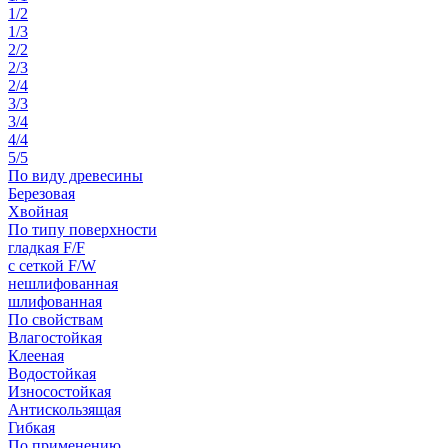
1/2
1/3
2/2
2/3
2/4
3/3
3/4
4/4
5/5
По виду древесины
Березовая
Хвойная
По типу поверхности
гладкая F/F
с сеткой F/W
нешлифованная
шлифованная
По свойствам
Влагостойкая
Клееная
Водостойкая
Износостойкая
Антискользящая
Гибкая
По применению