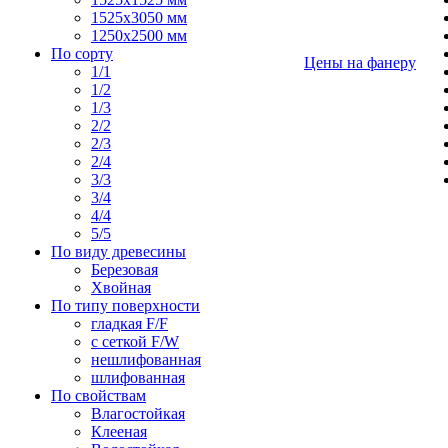
1525х3050 мм
1250х2500 мм
По сорту
Цены на фанеру
1/1
1/2
1/3
2/2
2/3
2/4
3/3
3/4
4/4
5/5
По виду древесины
Березовая
Хвойная
По типу поверхности
гладкая F/F
с сеткой F/W
нешлифованная
шлифованная
По свойствам
Влагостойкая
Клееная