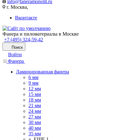
info@faneramonolit.ru
г. Москва,
Вконтакте
Фанера и пиломатериалы в Москве
+7 (495) 324-59-42
Поиск
Войти
Фанера
Ламинированная фанера
6 мм
9 мм
12 мм
15 мм
18 мм
21 мм
24 мм
27 мм
30 мм
40 мм
35 мм
+ ЕЩЕ 1