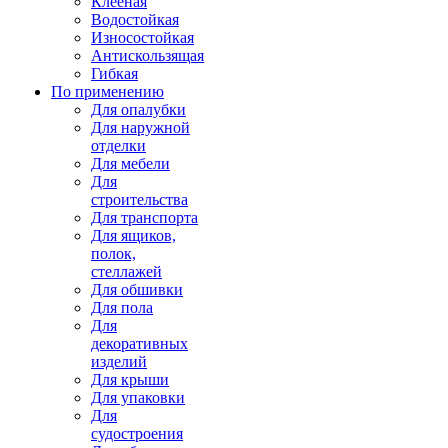
Клееная
Водостойкая
Износостойкая
Антискользящая
Гибкая
По применению
Для опалубки
Для наружной
отделки
Для мебели
Для
строительства
Для транспорта
Для ящиков,
полок,
стеллажей
Для обшивки
Для пола
Для
декоративных
изделий
Для крыши
Для упаковки
Для
судостроения