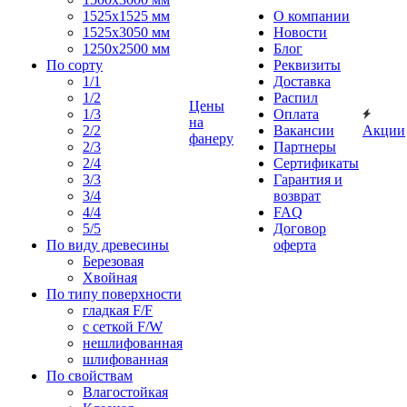
1525x1525 мм
О компании
1525х3050 мм
Новости
1250х2500 мм
Блог
По сорту
Реквизиты
1/1
Доставка
1/2
Распил
Цены
1/3
Оплата
на
2/2
Вакансии
Акции
фанеру
2/3
Партнеры
2/4
Сертификаты
3/3
Гарантия и
3/4
возврат
4/4
FAQ
5/5
Договор
По виду древесины
оферта
Березовая
Хвойная
По типу поверхности
гладкая F/F
с сеткой F/W
нешлифованная
шлифованная
По свойствам
Влагостойкая