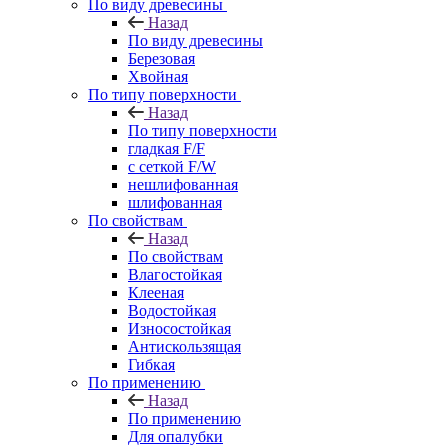
По виду древесины
Назад
По виду древесины
Березовая
Хвойная
По типу поверхности
Назад
По типу поверхности
гладкая F/F
с сеткой F/W
нешлифованная
шлифованная
По свойствам
Назад
По свойствам
Влагостойкая
Клееная
Водостойкая
Износостойкая
Антискользящая
Гибкая
По применению
Назад
По применению
Для опалубки