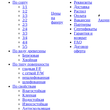
По сорту
Реквизиты
1/1
Доставка
1/2
Распил
Цены
1/3
Оплата
на
2/2
Вакансии
Акции
фанеру
2/3
Партнеры
2/4
Сертификаты
3/3
Гарантия и
3/4
возврат
4/4
FAQ
5/5
Договор
По виду древесины
оферта
Березовая
Хвойная
По типу поверхности
гладкая F/F
с сеткой F/W
нешлифованная
шлифованная
По свойствам
Влагостойкая
Клееная
Водостойкая
Износостойкая
Антискользящая