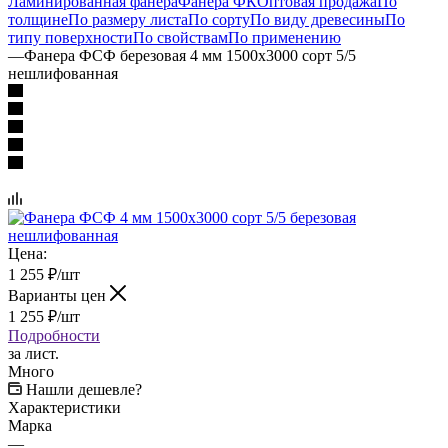
Ламинированная фанера
Фанера ФК
Оптовая продажа
По
толщине
По размеру листа
По сорту
По виду древесины
По
типу поверхности
По свойствам
По применению
—
Фанера ФСФ березовая 4 мм 1500х3000 сорт 5/5
нешлифованная
Цена:
1 255
₽
/шт
Варианты цен
1 255
₽
/шт
Подробности
за лист.
Много
Нашли дешевле?
Характеристики
Марка
—