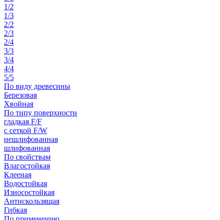
1/2
1/3
2/2
2/3
2/4
3/3
3/4
4/4
5/5
По виду древесины
Березовая
Хвойная
По типу поверхности
гладкая F/F
с сеткой F/W
нешлифованная
шлифованная
По свойствам
Влагостойкая
Клееная
Водостойкая
Износостойкая
Антискользящая
Гибкая
По применению