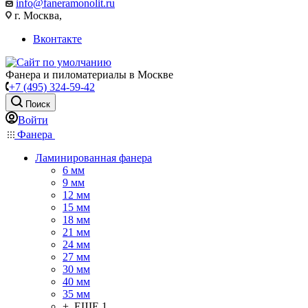
info@faneramonolit.ru
г. Москва,
Вконтакте
Фанера и пиломатериалы в Москве
+7 (495) 324-59-42
Поиск
Войти
Фанера
Ламинированная фанера
6 мм
9 мм
12 мм
15 мм
18 мм
21 мм
24 мм
27 мм
30 мм
40 мм
35 мм
+ ЕЩЕ 1