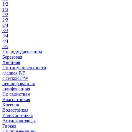
1/2
1/3
2/2
2/3
2/4
3/3
3/4
4/4
5/5
По виду древесины
Березовая
Хвойная
По типу поверхности
гладкая F/F
с сеткой F/W
нешлифованная
шлифованная
По свойствам
Влагостойкая
Клееная
Водостойкая
Износостойкая
Антискользящая
Гибкая
По применению