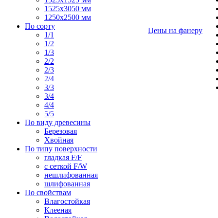
1525х3050 мм
1250х2500 мм
По сорту
Цены на фанеру
1/1
1/2
1/3
2/2
2/3
2/4
3/3
3/4
4/4
5/5
По виду древесины
Березовая
Хвойная
По типу поверхности
гладкая F/F
с сеткой F/W
нешлифованная
шлифованная
По свойствам
Влагостойкая
Клееная