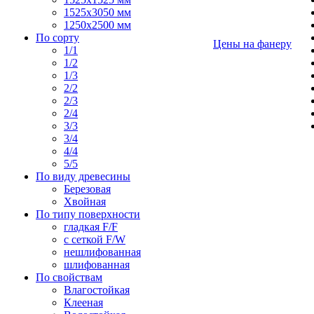
1525х3050 мм
1250х2500 мм
По сорту
Цены на фанеру
1/1
1/2
1/3
2/2
2/3
2/4
3/3
3/4
4/4
5/5
По виду древесины
Березовая
Хвойная
По типу поверхности
гладкая F/F
с сеткой F/W
нешлифованная
шлифованная
По свойствам
Влагостойкая
Клееная