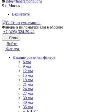
info@faneramonolit.ru
г. Москва,
Вконтакте
Фанера и пиломатериалы в Москве
+7 (495) 324-59-42
Поиск
Войти
Фанера
Ламинированная фанера
6 мм
9 мм
12 мм
15 мм
18 мм
21 мм
24 мм
27 мм
30 мм
40 мм
35 мм
+ ЕЩЕ 1