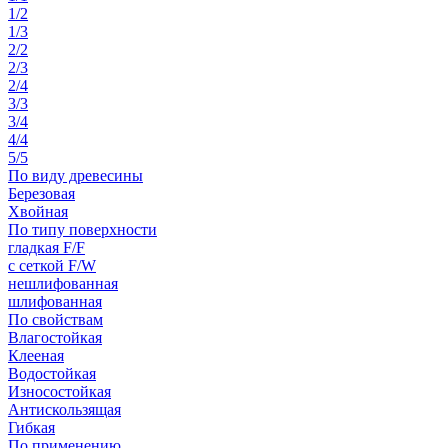
1/2
1/3
2/2
2/3
2/4
3/3
3/4
4/4
5/5
По виду древесины
Березовая
Хвойная
По типу поверхности
гладкая F/F
с сеткой F/W
нешлифованная
шлифованная
По свойствам
Влагостойкая
Клееная
Водостойкая
Износостойкая
Антискользящая
Гибкая
По применению