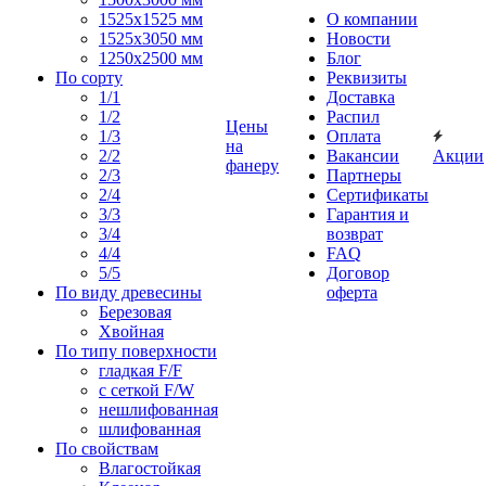
1525x1525 мм
О компании
1525х3050 мм
Новости
1250х2500 мм
Блог
По сорту
Реквизиты
1/1
Доставка
1/2
Распил
Цены
1/3
Оплата
на
2/2
Вакансии
Акции
фанеру
2/3
Партнеры
2/4
Сертификаты
3/3
Гарантия и
3/4
возврат
4/4
FAQ
5/5
Договор
По виду древесины
оферта
Березовая
Хвойная
По типу поверхности
гладкая F/F
с сеткой F/W
нешлифованная
шлифованная
По свойствам
Влагостойкая