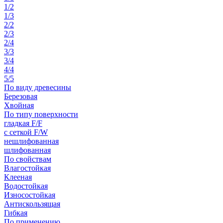
1/2
1/3
2/2
2/3
2/4
3/3
3/4
4/4
5/5
По виду древесины
Березовая
Хвойная
По типу поверхности
гладкая F/F
с сеткой F/W
нешлифованная
шлифованная
По свойствам
Влагостойкая
Клееная
Водостойкая
Износостойкая
Антискользящая
Гибкая
По применению