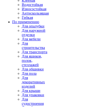
Клееная
Водостойкая
Износостойкая
Антискользящая
Гибкая
По применению
Для опалубки
Для наружной
отделки
Для мебели
Для
строительства
Для транспорта
Для ящиков,
полок,
стеллажей
Для обшивки
Для пола
Для
декоративных
изделий
Для крыши
Для упаковки
Для
судостроения