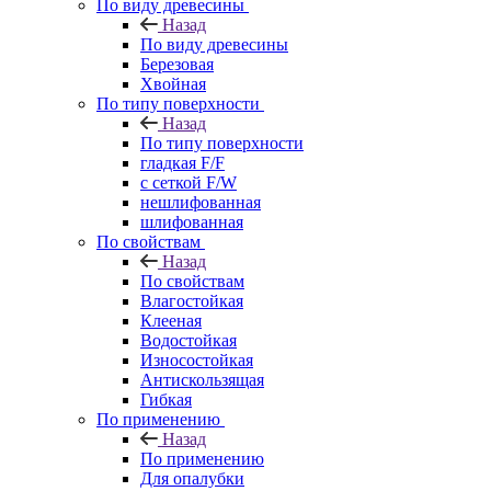
По виду древесины
Назад
По виду древесины
Березовая
Хвойная
По типу поверхности
Назад
По типу поверхности
гладкая F/F
с сеткой F/W
нешлифованная
шлифованная
По свойствам
Назад
По свойствам
Влагостойкая
Клееная
Водостойкая
Износостойкая
Антискользящая
Гибкая
По применению
Назад
По применению
Для опалубки