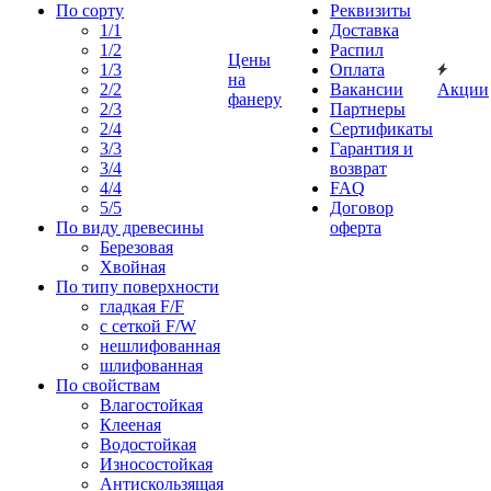
По сорту
Реквизиты
1/1
Доставка
1/2
Распил
Цены
1/3
Оплата
на
2/2
Вакансии
Акции
фанеру
2/3
Партнеры
2/4
Сертификаты
3/3
Гарантия и
3/4
возврат
4/4
FAQ
5/5
Договор
По виду древесины
оферта
Березовая
Хвойная
По типу поверхности
гладкая F/F
с сеткой F/W
нешлифованная
шлифованная
По свойствам
Влагостойкая
Клееная
Водостойкая
Износостойкая
Антискользящая