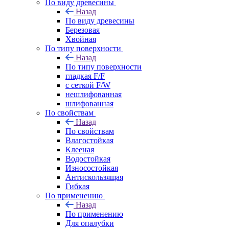
По виду древесины
Назад
По виду древесины
Березовая
Хвойная
По типу поверхности
Назад
По типу поверхности
гладкая F/F
с сеткой F/W
нешлифованная
шлифованная
По свойствам
Назад
По свойствам
Влагостойкая
Клееная
Водостойкая
Износостойкая
Антискользящая
Гибкая
По применению
Назад
По применению
Для опалубки