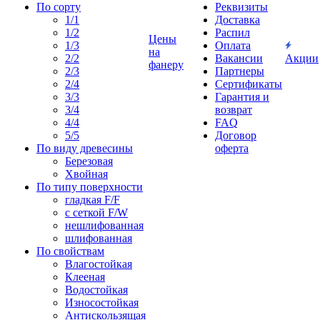
По сорту
Реквизиты
1/1
Доставка
1/2
Распил
Цены
1/3
Оплата
на
2/2
Вакансии
Акции
фанеру
2/3
Партнеры
2/4
Сертификаты
3/3
Гарантия и
3/4
возврат
4/4
FAQ
5/5
Договор
По виду древесины
оферта
Березовая
Хвойная
По типу поверхности
гладкая F/F
с сеткой F/W
нешлифованная
шлифованная
По свойствам
Влагостойкая
Клееная
Водостойкая
Износостойкая
Антискользящая