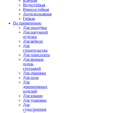
Клееная
Водостойкая
Износостойкая
Антискользящая
Гибкая
По применению
Для опалубки
Для наружной
отделки
Для мебели
Для
строительства
Для транспорта
Для ящиков,
полок,
стеллажей
Для обшивки
Для пола
Для
декоративных
изделий
Для крыши
Для упаковки
Для
судостроения