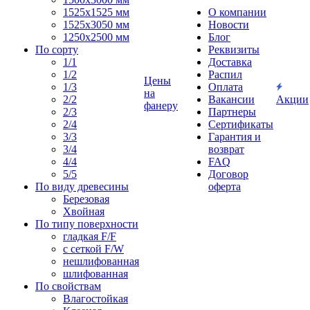
1525x1525 мм
О компании
1525х3050 мм
Новости
1250х2500 мм
Блог
По сорту
Реквизиты
1/1
Доставка
1/2
Распил
Цены
1/3
Оплата
на
2/2
Вакансии
Акции
фанеру
2/3
Партнеры
2/4
Сертификаты
3/3
Гарантия и
3/4
возврат
4/4
FAQ
5/5
Договор
По виду древесины
оферта
Березовая
Хвойная
По типу поверхности
гладкая F/F
с сеткой F/W
нешлифованная
шлифованная
По свойствам
Влагостойкая