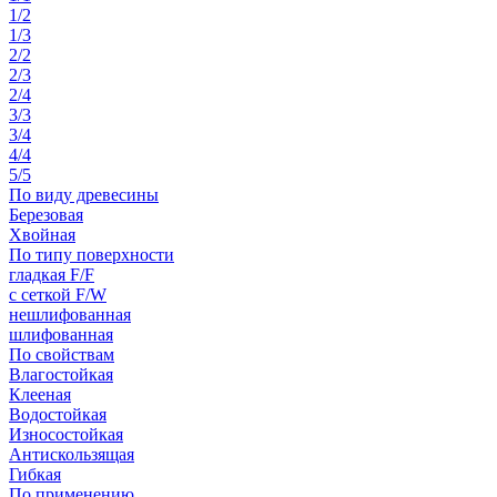
1/2
1/3
2/2
2/3
2/4
3/3
3/4
4/4
5/5
По виду древесины
Березовая
Хвойная
По типу поверхности
гладкая F/F
с сеткой F/W
нешлифованная
шлифованная
По свойствам
Влагостойкая
Клееная
Водостойкая
Износостойкая
Антискользящая
Гибкая
По применению