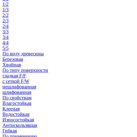
1/2
1/3
2/2
2/3
2/4
3/3
3/4
4/4
5/5
По виду древесины
Березовая
Хвойная
По типу поверхности
гладкая F/F
с сеткой F/W
нешлифованная
шлифованная
По свойствам
Влагостойкая
Клееная
Водостойкая
Износостойкая
Антискользящая
Гибкая
По применению