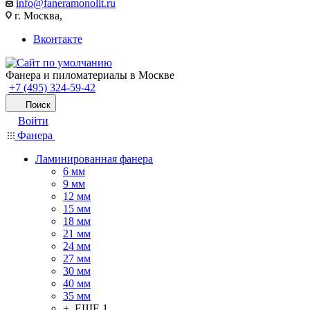
info@faneramonolit.ru
г. Москва,
Вконтакте
Фанера и пиломатериалы в Москве
+7 (495) 324-59-42
Поиск
Войти
Фанера
Ламинированная фанера
6 мм
9 мм
12 мм
15 мм
18 мм
21 мм
24 мм
27 мм
30 мм
40 мм
35 мм
+ ЕЩЕ 1