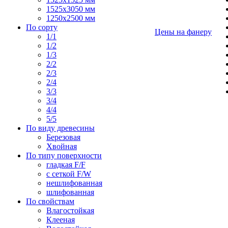
1525х3050 мм
1250х2500 мм
По сорту
Цены на фанеру
1/1
1/2
1/3
2/2
2/3
2/4
3/3
3/4
4/4
5/5
По виду древесины
Березовая
Хвойная
По типу поверхности
гладкая F/F
с сеткой F/W
нешлифованная
шлифованная
По свойствам
Влагостойкая
Клееная