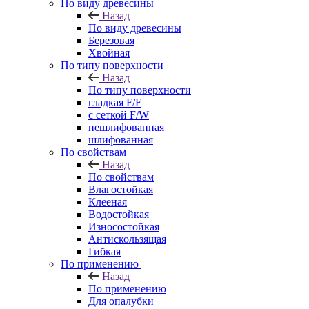
По виду древесины
Назад
По виду древесины
Березовая
Хвойная
По типу поверхности
Назад
По типу поверхности
гладкая F/F
с сеткой F/W
нешлифованная
шлифованная
По свойствам
Назад
По свойствам
Влагостойкая
Клееная
Водостойкая
Износостойкая
Антискользящая
Гибкая
По применению
Назад
По применению
Для опалубки