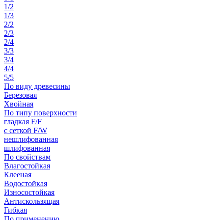
1/2
1/3
2/2
2/3
2/4
3/3
3/4
4/4
5/5
По виду древесины
Березовая
Хвойная
По типу поверхности
гладкая F/F
с сеткой F/W
нешлифованная
шлифованная
По свойствам
Влагостойкая
Клееная
Водостойкая
Износостойкая
Антискользящая
Гибкая
По применению