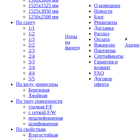
1525x1525 мм
О компании
1525х3050 мм
Новости
1250х2500 мм
Блог
По сорту
Реквизиты
1/1
Доставка
1/2
Распил
Цены
1/3
Оплата
на
2/2
Вакансии
Акции
фанеру
2/3
Партнеры
2/4
Сертификаты
3/3
Гарантия и
3/4
возврат
4/4
FAQ
5/5
Договор
По виду древесины
оферта
Березовая
Хвойная
По типу поверхности
гладкая F/F
с сеткой F/W
нешлифованная
шлифованная
По свойствам
Влагостойкая