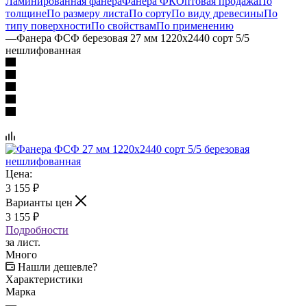
Ламинированная фанера
Фанера ФК
Оптовая продажа
По
толщине
По размеру листа
По сорту
По виду древесины
По
типу поверхности
По свойствам
По применению
—
Фанера ФСФ березовая 27 мм 1220х2440 сорт 5/5
нешлифованная
Цена:
3 155
₽
Варианты цен
3 155
₽
Подробности
за лист.
Много
Нашли дешевле?
Характеристики
Марка
—