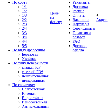
По сорту
Реквизиты
1/1
Доставка
1/2
Распил
Цены
1/3
Оплата
на
2/2
Вакансии
Акции
фанеру
2/3
Партнеры
2/4
Сертификаты
3/3
Гарантия и
3/4
возврат
4/4
FAQ
5/5
Договор
По виду древесины
оферта
Березовая
Хвойная
По типу поверхности
гладкая F/F
с сеткой F/W
нешлифованная
шлифованная
По свойствам
Влагостойкая
Клееная
Водостойкая
Износостойкая
Антискользящая