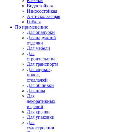
Клееная
Водостойкая
Износостойкая
Антискользящая
Гибкая
По применению
Для опалубки
Для наружной
отделки
Для мебели
Для
строительства
Для транспорта
Для ящиков,
полок,
стеллажей
Для обшивки
Для пола
Для
декоративных
изделий
Для крыши
Для упаковки
Для
судостроения