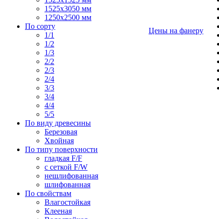
1525х3050 мм
1250х2500 мм
По сорту
Цены на фанеру
1/1
1/2
1/3
2/2
2/3
2/4
3/3
3/4
4/4
5/5
По виду древесины
Березовая
Хвойная
По типу поверхности
гладкая F/F
с сеткой F/W
нешлифованная
шлифованная
По свойствам
Влагостойкая
Клееная