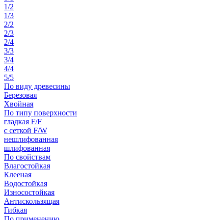
1/2
1/3
2/2
2/3
2/4
3/3
3/4
4/4
5/5
По виду древесины
Березовая
Хвойная
По типу поверхности
гладкая F/F
с сеткой F/W
нешлифованная
шлифованная
По свойствам
Влагостойкая
Клееная
Водостойкая
Износостойкая
Антискользящая
Гибкая
По применению