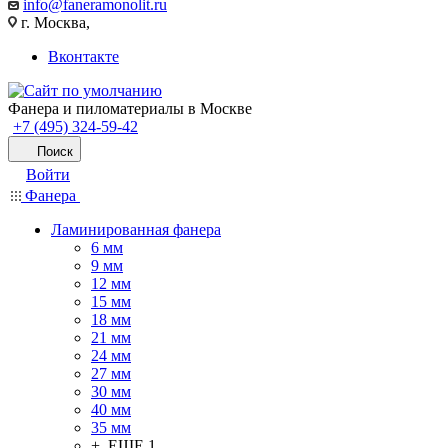
info@faneramonolit.ru
г. Москва,
Вконтакте
Фанера и пиломатериалы в Москве
+7 (495) 324-59-42
Поиск
Войти
Фанера
Ламинированная фанера
6 мм
9 мм
12 мм
15 мм
18 мм
21 мм
24 мм
27 мм
30 мм
40 мм
35 мм
+ ЕЩЕ 1